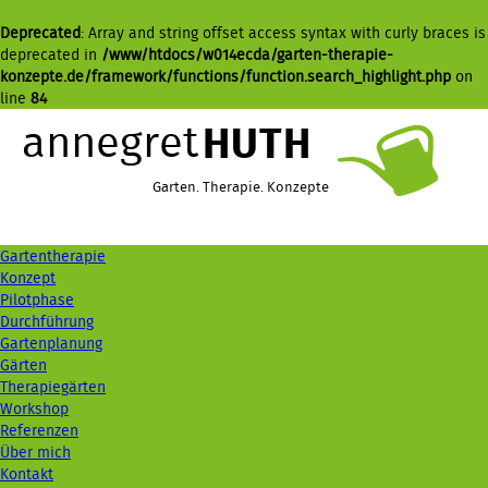
Deprecated
: Array and string offset access syntax with curly braces is
deprecated in
/www/htdocs/w014ecda/garten-therapie-
konzepte.de/framework/functions/function.search_highlight.php
on
line
84
annegret
HUTH
Garten. Therapie. Konzepte
Gartentherapie
Konzept
Pilotphase
Durchführung
Gartenplanung
Gärten
Therapiegärten
Workshop
Referenzen
Über mich
Kontakt